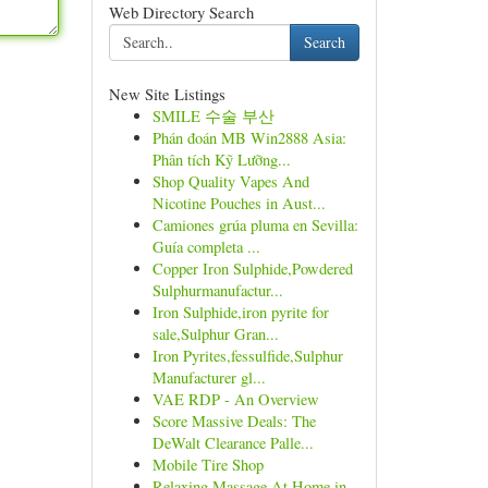
Web Directory Search
Search
New Site Listings
SMILE 수술 부산
Phán đoán MB Win2888 Asia:
Phân tích Kỹ Lưỡng...
Shop Quality Vapes And
Nicotine Pouches in Aust...
Camiones grúa pluma en Sevilla:
Guía completa ...
Copper Iron Sulphide,Powdered
Sulphurmanufactur...
Iron Sulphide,iron pyrite for
sale,Sulphur Gran...
Iron Pyrites,fessulfide,Sulphur
Manufacturer gl...
VAE RDP - An Overview
Score Massive Deals: The
DeWalt Clearance Palle...
Mobile Tire Shop
Relaxing Massage At Home in