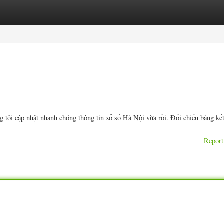
ories
Register
Login
 tôi cập nhật nhanh chóng thông tin xổ số Hà Nội vừa rồi. Đối chiếu bảng kế
Report