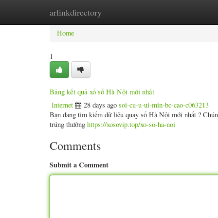
arlinkdirectory
Home
New Site Listings
Add Site
Categ
Home
1
Bảng kết quả xổ số Hà Nội mới nhất
Internet
28 days ago
soi-cu-u-ui-min-bc-cao-c063213
Bạn đang tìm kiếm dữ liệu quay số Hà Nội mới nhất ? Chúng
trúng thưởng
https://xosovip.top/xo-so-ha-noi
Comments
Submit a Comment