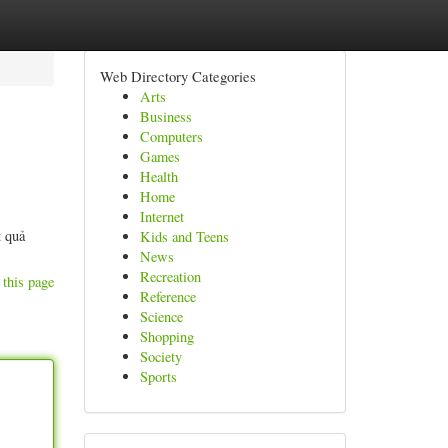
Web Directory Categories
Arts
Business
Computers
Games
Health
Home
Internet
t quả
Kids and Teens
News
Recreation
 this page
Reference
Science
Shopping
Society
Sports