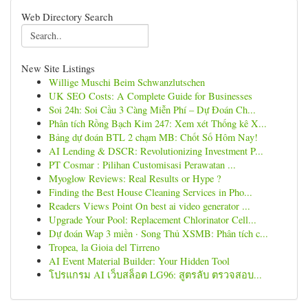
Web Directory Search
New Site Listings
Willige Muschi Beim Schwanzlutschen
UK SEO Costs: A Complete Guide for Businesses
Soi 24h: Soi Cầu 3 Càng Miễn Phí – Dự Đoán Ch...
Phân tích Rồng Bạch Kim 247: Xem xét Thống kê X...
Bảng dự đoán BTL 2 chạm MB: Chốt Số Hôm Nay!
AI Lending & DSCR: Revolutionizing Investment P...
PT Cosmar : Pilihan Customisasi Perawatan ...
Myoglow Reviews: Real Results or Hype ?
Finding the Best House Cleaning Services in Pho...
Readers Views Point On best ai video generator ...
Upgrade Your Pool: Replacement Chlorinator Cell...
Dự đoán Wap 3 miền · Song Thủ XSMB: Phân tích c...
Tropea, la Gioia del Tirreno
AI Event Material Builder: Your Hidden Tool
โปรแกรม AI เว็บสล็อต LG96: สูตรลับ ตรวจสอบ...