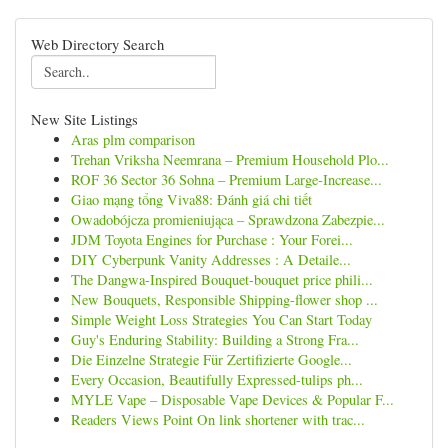
Web Directory Search
New Site Listings
Aras plm comparison
Trehan Vriksha Neemrana – Premium Household Plo...
ROF 36 Sector 36 Sohna – Premium Large-Increase...
Giao mạng tổng Viva88: Đánh giá chi tiết
Owadobójcza promieniująca – Sprawdzona Zabezpie...
JDM Toyota Engines for Purchase : Your Forei...
DIY Cyberpunk Vanity Addresses : A Detaile...
The Dangwa-Inspired Bouquet-bouquet price phili...
New Bouquets, Responsible Shipping-flower shop ...
Simple Weight Loss Strategies You Can Start Today
Guy's Enduring Stability: Building a Strong Fra...
Die Einzelne Strategie Für Zertifizierte Google...
Every Occasion, Beautifully Expressed-tulips ph...
MYLE Vape – Disposable Vape Devices & Popular F...
Readers Views Point On link shortener with trac...