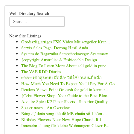
Web Directory Search
New Site Listings
Gro&szlig;artiges FSK Video Mit sexgeiler Kran...
Servis Sales Page: Dorong Hasil Anda
System do Bagażnika Samochodowego: Systematy...
{copyright Australia: A Fashionable Design ...
The Blog To Learn More About sell gold in pune ...
The VAE RDP Diaries
ufabet เข้าสู่ระบบ มือถือ: วิธีใช้งานบนมือถือ
How Much You Need To Expect You'll Pay For A Go...
Readers Views Point On cash for gold in karve r...
{Cebu Flower Shop: Your Guide to the Best Bloo...
Acquire Spice K2 Paper Sheets - Superior Quality
Soccer news - An Overview
Bảng dự đoán song thủ đề MB chuẩn số 1 hôm ...
Birthday Flowers Near New Hope Church Rd
Inneneinrichtung für kleine Wohnungen: Clever P...