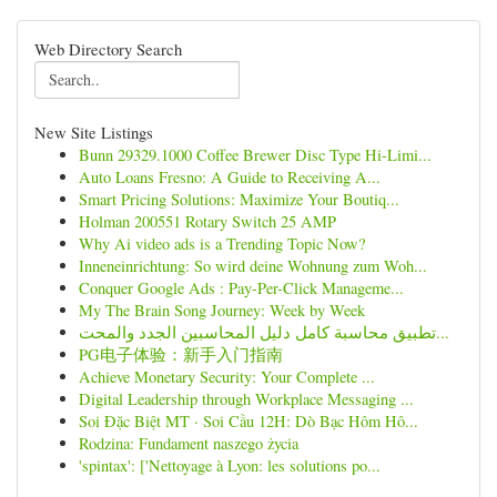
Web Directory Search
New Site Listings
Bunn 29329.1000 Coffee Brewer Disc Type Hi-Limi...
Auto Loans Fresno: A Guide to Receiving A...
Smart Pricing Solutions: Maximize Your Boutiq...
Holman 200551 Rotary Switch 25 AMP
Why Ai video ads is a Trending Topic Now?
Inneneinrichtung: So wird deine Wohnung zum Woh...
Conquer Google Ads : Pay-Per-Click Manageme...
My The Brain Song Journey: Week by Week
تطبيق محاسبة كامل دليل المحاسبين الجدد والمحت...
PG电子体验：新手入门指南
Achieve Monetary Security: Your Complete ...
Digital Leadership through Workplace Messaging ...
Soi Đặc Biệt MT · Soi Cầu 12H: Dò Bạc Hôm Hô...
Rodzina: Fundament naszego życia
'spintax': ['Nettoyage à Lyon: les solutions po...