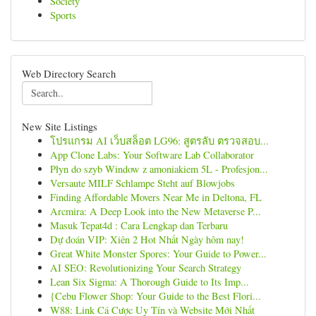
Society
Sports
Web Directory Search
New Site Listings
โปรแกรม AI เว็บสล็อต LG96: สูตรลับ ตรวจสอบ...
App Clone Labs: Your Software Lab Collaborator
Płyn do szyb Window z amoniakiem 5L - Profesjon...
Versaute MILF Schlampe Steht auf Blowjobs
Finding Affordable Movers Near Me in Deltona, FL
Arcmira: A Deep Look into the New Metaverse P...
Masuk Tepat4d : Cara Lengkap dan Terbaru
Dự đoán VIP: Xiên 2 Hot Nhất Ngày hôm nay!
Great White Monster Spores: Your Guide to Power...
AI SEO: Revolutionizing Your Search Strategy
Lean Six Sigma: A Thorough Guide to Its Imp...
{Cebu Flower Shop: Your Guide to the Best Flori...
W88: Link Cá Cược Uy Tín và Website Mới Nhất