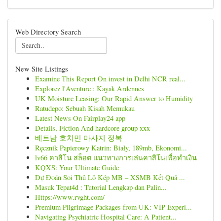
Web Directory Search
New Site Listings
Examine This Report On invest in Delhi NCR real...
Explorez l'Aventure : Kayak Ardennes
UK Moisture Leasing: Our Rapid Answer to Humidity
Ratudepo: Sebuah Kisah Memukau
Latest News On Fairplay24 app
Details, Fiction And hardcore group xxx
베트남 호치민 마사지 정복
Ręcznik Papierowy Katrin: Biały, 189mb, Ekonomi...
lv66 คาสิโน สล็อต แนวทางการเล่นคาสิโนเพื่อทำเงิน
KQXS: Your Ultimate Guide
Dự Đoán Soi Thủ Lô Kép MB – XSMB Kết Quả ...
Masuk Tepat4d : Tutorial Lengkap dan Palin...
Https://www.rvght.com/
Premium Pilgrimage Packages from UK: VIP Experi...
Navigating Psychiatric Hospital Care: A Patient...