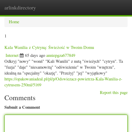
arlinkdirectory
Togg
navig
Home
1
Kala Wanilia z Cytryną: Świeżość w Twoim Domu
Internet
65 days ago
anniepgza677849
Odkryj "nowy" "wonń" "Kali Wanilii" z nutą "świeżych" "cytryn". Ta
"fuzja" "daje" "niesamowitą" "odświeżenie" w Twoim "wnętrzu",
idealną na "specjalny" "okazję". "Przeżyj" "jej" "wyjątkowy"
https://opakowaniadeal.pl/pl/p/Odswiezacz-powietrza-Kala-Wanilia-z-
cytrusem-250ml/5169
Report this page
Comments
Submit a Comment