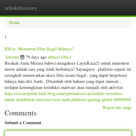
arlinkdirectory
Togg
navig
Home
1
IDLix: Menonton Film Ilegal Bahaya?
Internet
79 days ago
abbiez110tlc1
Bisakah Anda Merasa bahwa mengakses LayarKaca21 untuk menonton
movie adalah cara yang tidak berbahaya? Sayangnya , platform seperti ini
seringkali menawarkan akses film secara ilegal , yang dapat berpotensi
bahaya data diri Anda . Ditambah oleh hukum yang dapat muncul ,
terdapat kemungkinan terinfeksi malware atau menjadi oleh aktivitas
https://cesaropnmk.total-blog.com/optimalisasi-arsitektur-serverless-
untuk-skalabilitas-microservices-pada-platform-gaming-global-66900468
Report this page
Comments
Submit a Comment