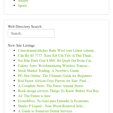
Society
Sports
Web Directory Search
New Site Listings
Uners&auml;ttliches Babe Wird vom Lehrer schonu...
Cầu Bộ Số 7777: Xem Xét Chi Tiết và Thủ Thuật...
Soi Đầu Đuôi Giải 8 MN: Bí Quyết Dự Đoán Các...
Galaxy Auto: Revolutionizing Wireless Transac...
Stock Market Trading: A Newbie's Guide
PG Slot Online: The Ultimate Guide for Beginners
Red Factor African Grey Parrots for Sale: Find ...
A Complete Store: The Finest Animal Stores
Book design services Things To Know Before You Buy
AI: The Future is here
EconoMixx: Tu Guía para Entender la Economía
Sharks P Liquid - Your Wood Removal Solu...
A Guide to Somerset Dental Services