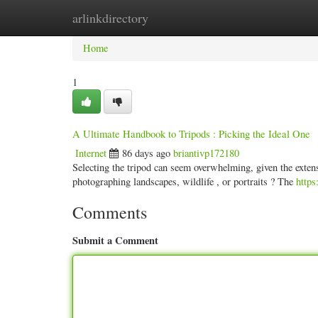
arlinkdirectory
Home
New Site Listings
Add Site
Categ
Home
1
A Ultimate Handbook to Tripods : Picking the Ideal One
Internet
86 days ago
briantivp172180
Selecting the tripod can seem overwhelming, given the exten
photographing landscapes, wildlife , or portraits ? The
https
Comments
Submit a Comment