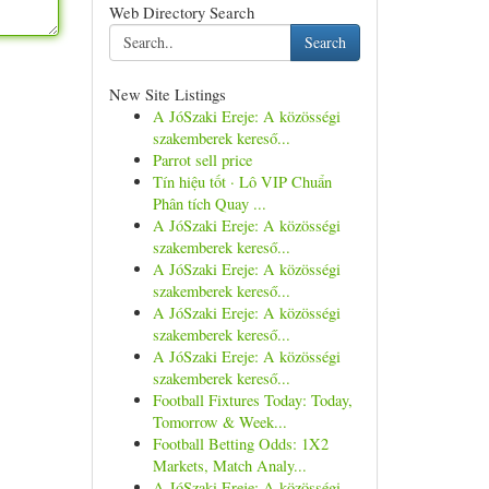
Web Directory Search
Search
New Site Listings
A JóSzaki Ereje: A közösségi
szakemberek kereső...
Parrot sell price
Tín hiệu tốt · Lô VIP Chuẩn
Phân tích Quay ...
A JóSzaki Ereje: A közösségi
szakemberek kereső...
A JóSzaki Ereje: A közösségi
szakemberek kereső...
A JóSzaki Ereje: A közösségi
szakemberek kereső...
A JóSzaki Ereje: A közösségi
szakemberek kereső...
Football Fixtures Today: Today,
Tomorrow & Week...
Football Betting Odds: 1X2
Markets, Match Analy...
A JóSzaki Ereje: A közösségi