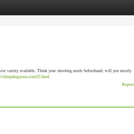
ories
Register
Login
sive variety available. Think your shooting needs beforehand; will you mostly
://shinjukugyoen.com/f2.html
Report