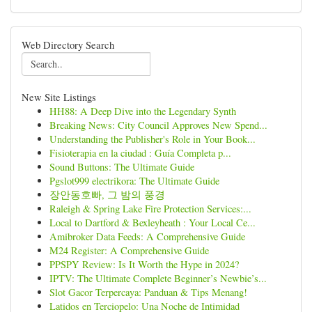
Web Directory Search
New Site Listings
HH88: A Deep Dive into the Legendary Synth
Breaking News: City Council Approves New Spend...
Understanding the Publisher's Role in Your Book...
Fisioterapia en la ciudad : Guía Completa p...
Sound Buttons: The Ultimate Guide
Pgslot999 electrikora: The Ultimate Guide
장안동호빠, 그 밤의 풍경
Raleigh & Spring Lake Fire Protection Services:...
Local to Dartford & Bexleyheath : Your Local Ce...
Amibroker Data Feeds: A Comprehensive Guide
M24 Register: A Comprehensive Guide
PPSPY Review: Is It Worth the Hype in 2024?
IPTV: The Ultimate Complete Beginner’s Newbie’s...
Slot Gacor Terpercaya: Panduan & Tips Menang!
Latidos en Terciopelo: Una Noche de Intimidad