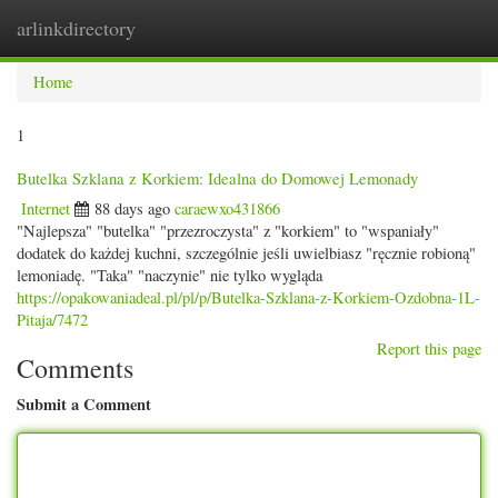
arlinkdirectory
Togg
navig
Home
1
Butelka Szklana z Korkiem: Idealna do Domowej Lemonady
Internet
88 days ago
caraewxo431866
"Najlepsza" "butelka" "przezroczysta" z "korkiem" to "wspaniały"
dodatek do każdej kuchni, szczególnie jeśli uwielbiasz "ręcznie robioną"
lemoniadę. "Taka" "naczynie" nie tylko wygląda
https://opakowaniadeal.pl/pl/p/Butelka-Szklana-z-Korkiem-Ozdobna-1L-
Pitaja/7472
Report this page
Comments
Submit a Comment