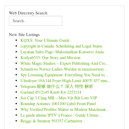
Web Directory Search
New Site Listings
KQXS: Your Ultimate Guide
copyright in Canada: Scheduling and Legal Status
Layanan Sales Page: Maksimalkan Konversi Anda
Kodyub333: Our Story and Mission
White Magic Studios – Expert Publishing And Cre...
Schamlose Novice Ladies Werden in unzensiertem ...
Spy Listening Equipment: Everything You Need to...
Ultrafryer 19A144 Fryer High-Limit 400°F 457 mm...
Telegram 能够 做什么？ 深入 特性 解析
Garland 4512145 Knob Kit 2252114
Soi Cặp 3 Càng MB – Mẹo Vặt Bắt Loto VIP
Roundup Antunes 1001100 Label Front Panel
Why Verified Profiles Matter in Modern Matchmak...
Le guide ultime IPTV à France : Guide Ultime...
Briggs & Stratton 593357 Carburetor