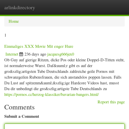
arlinkdirectory
Togg
navig
Home
1
Einmaliges XXX Movie Mit enger Hure
Internet
236 days ago
jacquesg666jex0
Ob Guy auf gierige Ritzen, dicke Pos oder kleine Doppel-D-Titten steht,
ist normalerweise Wurst. Daf&uuml;r gibt es auf der
gro&szlig;artigsten Tube Deutschlands zahlreiche geile Pornos mit
schwanzgeilen Rubensfrauen, die sich anstandslos poppen lassen. Falls
Du Lust auf spitzenm&auml;&szlig;ige Hardcore Videos hast, musst
Du dir unbedingt die gro&szlig;artigste Tube Deutschlands zu
https://pornos.cc/herzog-klassiker/bavarian-bangers.html/
Report this page
Comments
Submit a Comment