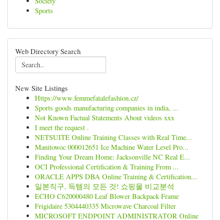
Society
Sports
Web Directory Search
New Site Listings
Https://www.femmefatalefashion.cz/
Sports goods manufacturing companies in india, ...
Not Known Factual Statements About videos xxx
I meet the request .
NETSUITE Online Training Classes with Real Time...
Manitowoc 000012651 Ice Machine Water Level Pro...
Finding Your Dream Home: Jacksonville NC Real E...
OCI Professional Certification & Training From ...
ORACLE APPS DBA Online Training & Certification...
일본직구, 득템의 모든 것! 쇼핑몰 비교분석
ECHO C620000480 Leaf Blower Backpack Frame
Frigidaire 5304440335 Microwave Charcoal Filter
MICROSOFT ENDPOINT ADMINISTRATOR Online