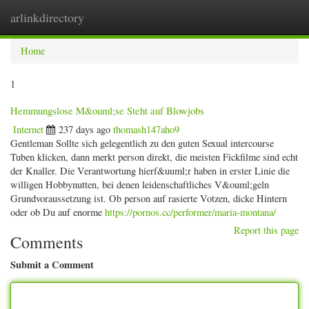
arlinkdirectory
Togg
navig
Home
1
Hemmungslose M&ouml;se Steht auf Blowjobs
Internet
237 days ago
thomash147aho9
Gentleman Sollte sich gelegentlich zu den guten Sexual intercourse
Tuben klicken, dann merkt person direkt, die meisten Fickfilme sind echt
der Knaller. Die Verantwortung hierf&uuml;r haben in erster Linie die
willigen Hobbynutten, bei denen leidenschaftliches V&ouml;geln
Grundvoraussetzung ist. Ob person auf rasierte Votzen, dicke Hintern
oder ob Du auf enorme
https://pornos.cc/performer/maria-montana/
Report this page
Comments
Submit a Comment