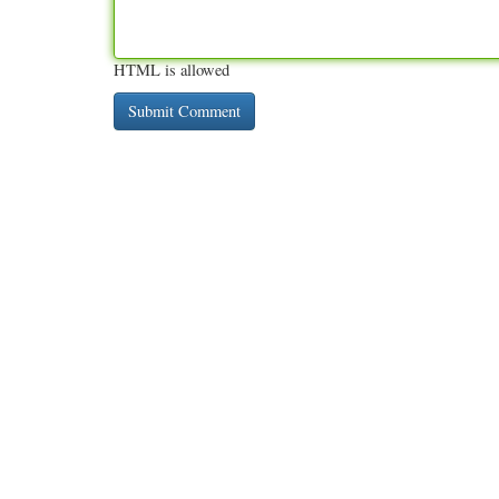
HTML is allowed