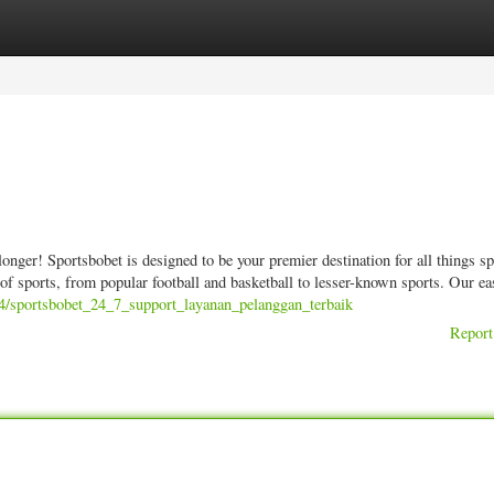
ories
Register
Login
longer! Sportsbobet is designed to be your premier destination for all things sp
 of sports, from popular football and basketball to lesser-known sports. Our ea
4/sportsbobet_24_7_support_layanan_pelanggan_terbaik
Report