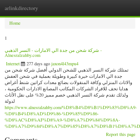
arlinkdirectory
Togg
navig
Home
1
شركة شحن من جدة الي الامارات - النسر الذهبي -
Alnesralzahby.com
Internet
277 days ago
jaxon4l43mpu4
تمتلك شركة النسر الذهبي للشحن الدولي أفضل شركة شحن من
جدة الي الامارات خبرة كبيرة وطويلة بعملية في شحن العفش
والاثاث المنزلي وكافة المنقولات بضائع معدات كراتين شنط أغراض
هدايا تحف للافراد الشركات المكاتب المصانع الادارات الحكومية ،
ولذلك تقدم شركة النسر الذهبي خصم مميز 20% على نقل الأثاث
لدولة
https://www.alnesralzahby.com/%D8%B4%D8%B1%D9%83%D8%A9-
%D8%B4%D8%AD%D9%86-%D9%85%D9%86-
%D8%AC%D8%AF%D8%A9-%D8%A7%D9%84%D9%8A-
%D8%A7%D9%84%D8%A7%D9%85%D8%A7%D8%B1%D8%A7%D
Report this page
Comments