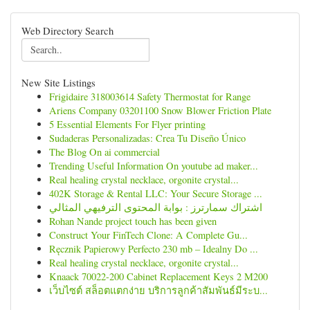
Web Directory Search
New Site Listings
Frigidaire 318003614 Safety Thermostat for Range
Ariens Company 03201100 Snow Blower Friction Plate
5 Essential Elements For Flyer printing
Sudaderas Personalizadas: Crea Tu Diseño Único
The Blog On ai commercial
Trending Useful Information On youtube ad maker...
Real healing crystal necklace, orgonite crystal...
402K Storage & Rental LLC: Your Secure Storage ...
اشتراك سمارترز : بوابة المحتوى الترفيهي المثالي
Rohan Nande project touch has been given
Construct Your FinTech Clone: A Complete Gu...
Ręcznik Papierowy Perfecto 230 mb – Idealny Do ...
Real healing crystal necklace, orgonite crystal...
Knaack 70022-200 Cabinet Replacement Keys 2 M200
เว็บไซต์ สล็อตแตกง่าย บริการลูกค้าสัมพันธ์มีระบ...