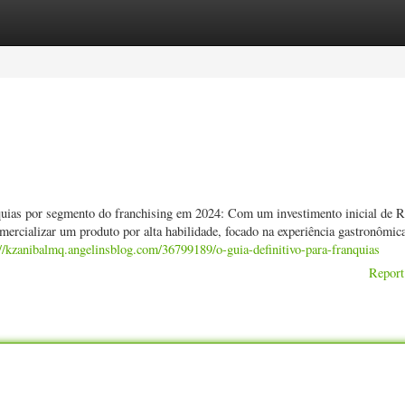
ories
Register
Login
nquias por segmento do franchising em 2024: Com um investimento inicial de 
omercializar um produto por alta habilidade, focado na experiência gastronômic
://kzanibalmq.angelinsblog.com/36799189/o-guia-definitivo-para-franquias
Report