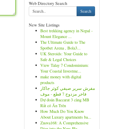
Web Directory Search
Search
New Site Listings
Best trekking agency in Nepal -
Mount Elegance ...
The Ultimate Guide to The
Spotbet Arena , Bola3...
UK Steroids: Your Guide to
Safe & Legal Choices
View Talay 7 Condominium:
Your Coastal Investme...
make money with digital
products
مفرش سرير صيفي كوثر جاكار
فاخر مزدوج 7 قطع - موف
Dự đoán Baccarat 3 càng MB
Rất có Ăn Trên
How Much Do You Know
About Luxury apartments ba...
Znova168: A Comprehensive
Dive into the New Pla...