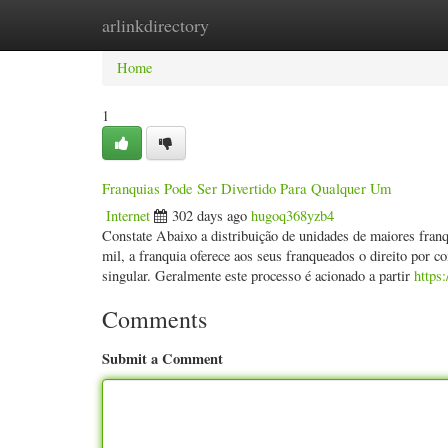
arlinkdirectory
Home
New Site Listings
Add Site
Categ
Home
1
Franquias Pode Ser Divertido Para Qualquer Um
Internet
302 days ago
hugoq368yzb4
Constate Abaixo a distribuição de unidades de maiores fra
mil, a franquia oferece aos seus franqueados o direito por c
singular. Geralmente este processo é acionado a partir
https
Comments
Submit a Comment