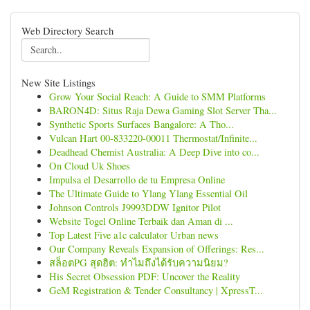
Web Directory Search
New Site Listings
Grow Your Social Reach: A Guide to SMM Platforms
BARON4D: Situs Raja Dewa Gaming Slot Server Tha...
Synthetic Sports Surfaces Bangalore: A Tho...
Vulcan Hart 00-833220-00011 Thermostat/Infinite...
Deadhead Chemist Australia: A Deep Dive into co...
On Cloud Uk Shoes
Impulsa el Desarrollo de tu Empresa Online
The Ultimate Guide to Ylang Ylang Essential Oil
Johnson Controls J9993DDW Ignitor Pilot
Website Togel Online Terbaik dan Aman di ...
Top Latest Five a1c calculator Urban news
Our Company Reveals Expansion of Offerings: Res...
สล็อตPG สุดฮิต: ทำไมถึงได้รับความนิยม?
His Secret Obsession PDF: Uncover the Reality
GeM Registration & Tender Consultancy | XpressT...