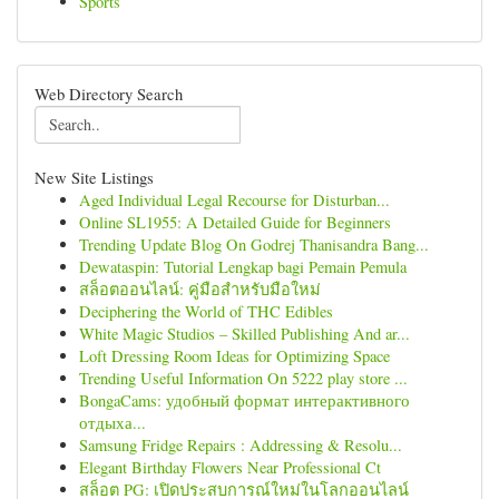
Sports
Web Directory Search
New Site Listings
Aged Individual Legal Recourse for Disturban...
Online SL1955: A Detailed Guide for Beginners
Trending Update Blog On Godrej Thanisandra Bang...
Dewataspin: Tutorial Lengkap bagi Pemain Pemula
สล็อตออนไลน์: คู่มือสำหรับมือใหม่
Deciphering the World of THC Edibles
White Magic Studios – Skilled Publishing And ar...
Loft Dressing Room Ideas for Optimizing Space
Trending Useful Information On 5222 play store ...
BongaCams: удобный формат интерактивного
отдыха...
Samsung Fridge Repairs : Addressing & Resolu...
Elegant Birthday Flowers Near Professional Ct
สล็อต PG: เปิดประสบการณ์ใหม่ในโลกออนไลน์