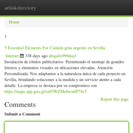
arlinkdirectory
Togg
navig
Home
1
5 Essential Elements For Camión grúa urgente en Sevilla
Internet
338 days ago
abigailx999dsq3
Instalación de rótulos publicitarios: Permitiendo el montaje de grandes
letreros y elementos visuales en ubicaciones elevadas. Atención
Personalizada: Nos adaptamos a la naturaleza única de cada proyecto en
Sevilla, brindando soluciones a la medida y un servicio atento a cada
detalle. La empresa se destaca por su compromiso con
https://maps.app.goo.gl/su95WZMe8wmfP74s5
Report this page
Comments
Submit a Comment