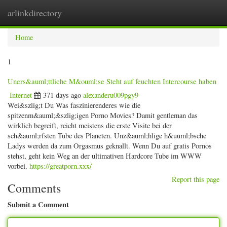
arlinkdirectory
Togg
navig
Home
1
Uners&auml;ttliche M&ouml;se Steht auf feuchten Intercourse haben
Internet
371 days ago
alexanderu009pgy9
Wei&szlig;t Du Was faszinierenderes wie die
spitzenm&auml;&szlig;igen Porno Movies? Damit gentleman das
wirklich begreift, reicht meistens die erste Visite bei der
sch&auml;rfsten Tube des Planeten. Unz&auml;hlige h&uuml;bsche
Ladys werden da zum Orgasmus geknallt. Wenn Du auf gratis Pornos
stehst, geht kein Weg an der ultimativen Hardcore Tube im WWW
vorbei.
https://greatporn.xxx/
Report this page
Comments
Submit a Comment