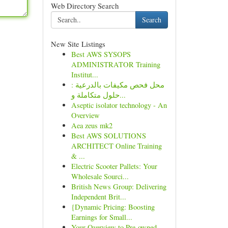
Web Directory Search
Search
New Site Listings
Best AWS SYSOPS
ADMINISTRATOR Training
Institut...
محل فحص مكيفات بالدرعية :
حلول متكاملة و...
Aseptic isolator technology - An
Overview
Aea zeus mk2
Best AWS SOLUTIONS
ARCHITECT Online Training
& ...
Electric Scooter Pallets: Your
Wholesale Sourci...
British News Group: Delivering
Independent Brit...
{Dynamic Pricing: Boosting
Earnings for Small...
Your Overview to Pre-owned