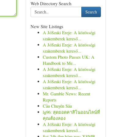
Web Directory Search
Search
New Site Listings
A JóSzaki Ereje: A közösségi
szakemberek kereső...
A JóSzaki Ereje: A közösségi
szakemberek kereső...
Custom Photo Passes UK: A
Handbook to Me...
A JóSzaki Ereje: A közösségi
szakemberek kereső...
A JóSzaki Ereje: A közösségi
szakemberek kereső...
Mr. Gamble News: Recent
Reports
Cầu Chuyên Sâu
lg96: สุดยอดคาสิโนออนไลน์ที่
คุณต้องลอง
A JóSzaki Ereje: A közösségi
szakemberek kereső...
Soi 24h đẹp hôm nay: XSMB