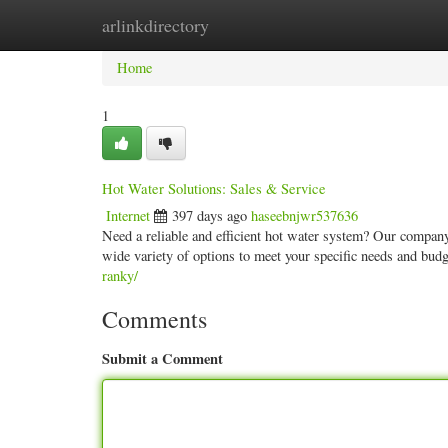
arlinkdirectory
Home
New Site Listings
Add Site
Categ
Home
1
Hot Water Solutions: Sales & Service
Internet
397 days ago
haseebnjwr537636
Need a reliable and efficient hot water system? Our company
wide variety of options to meet your specific needs and bu
ranky/
Comments
Submit a Comment