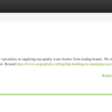
ories
Register
Login
 specializes in supplying top-quality water heaters from leading brands. We of
dget. Beyond
https://www.seoprakticky.cz/blog/link-building-lzi-manipulace-ps
Report