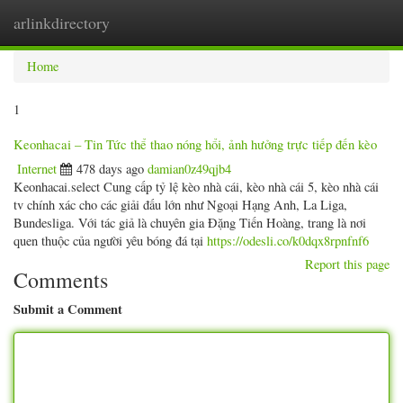
arlinkdirectory
Togg
navig
Home
1
Keonhacai – Tin Tức thể thao nóng hổi, ảnh hưởng trực tiếp đến kèo
Internet
478 days ago
damian0z49qjb4
Keonhacai.select Cung cấp tỷ lệ kèo nhà cái, kèo nhà cái 5, kèo nhà cái
tv chính xác cho các giải đấu lớn như Ngoại Hạng Anh, La Liga,
Bundesliga. Với tác giả là chuyên gia Đặng Tiến Hoàng, trang là nơi
quen thuộc của người yêu bóng đá tại
https://odesli.co/k0dqx8rpnfnf6
Report this page
Comments
Submit a Comment