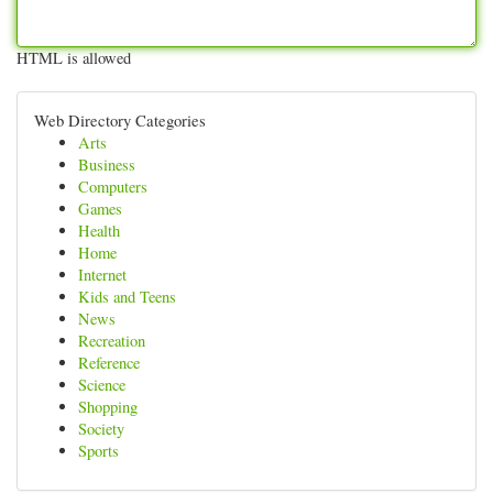
HTML is allowed
Web Directory Categories
Arts
Business
Computers
Games
Health
Home
Internet
Kids and Teens
News
Recreation
Reference
Science
Shopping
Society
Sports