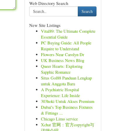
Web Directory Search
Search
New Site Listings
Vital89: The Ultimate Complete
Essential Guide
PC Buying Guide: All People
Require to Understand
Flowers Near Carolyn Dr
UK Business News Blog
Queer Hearts: Exploring
Sapphic Romance
Situs Gol88 Panduan Lengkap
untuk Anggota Baru
A Psychiatric Hospital
Experience: Life Inside
303hoki Untuk Akses Premium
Dubai's Top Business Fixtures
& Fittings ...
Chicago Limo service
Xchat 官网：官方copyright与
详细介绍