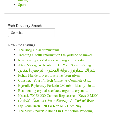
Sports
Web Directory Search
New Site Listings
The Blog On ai commercial
Trending Useful Information On youtube ad maker...
Real healing crystal necklace, orgonite crystal...
402K Storage & Rental LLC: Your Secure Storage ...
اشتراك سمارترز : بوابة المحتوى الترفيهي المثالي
Rohan Nande project touch has been given
Construct Your FinTech Clone: A Complete Gu...
Ręcznik Papierowy Perfecto 230 mb – Idealny Do ...
Real healing crystal necklace, orgonite crystal...
Knaack 70022-200 Cabinet Replacement Keys 2 M200
เว็บไซต์ สล็อตแตกง่าย บริการลูกค้าสัมพันธ์มีระบ...
Dự Đoán Bạch Thủ Lô Kép MB Hôm Nay
The Most Spoken Article On Destination Wedding ...