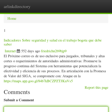
arlinkdirectory
Togg
navig
Home
1
Indicadores Sobre seguridad y salud en el trabajo bogota que debe
saber
Internet
552 days ago
friedrichn269bjp9
El Próximo correo es de uso exclusivo para juzgados, tribunales y altas
cortes o requerimientos de autoridades administrativas: Promueve la
progreso continua del Sistema con herramientas que potencialicen la
efectividad y eficiencia de sus procesos. En articulación con la Promesa
de Valor del SIGA, se compromete con: Ataque en la
https://maps.app.goo.gl/84b7kBCZPZTJKuVs5
Report this page
Comments
Submit a Comment