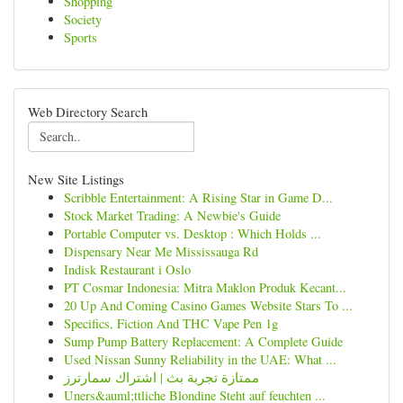
Shopping
Society
Sports
Web Directory Search
New Site Listings
Scribble Entertainment: A Rising Star in Game D...
Stock Market Trading: A Newbie's Guide
Portable Computer vs. Desktop : Which Holds ...
Dispensary Near Me Mississauga Rd
Indisk Restaurant i Oslo
PT Cosmar Indonesia: Mitra Maklon Produk Kecant...
20 Up And Coming Casino Games Website Stars To ...
Specifics, Fiction And THC Vape Pen 1g
Sump Pump Battery Replacement: A Complete Guide
Used Nissan Sunny Reliability in the UAE: What ...
ممتازة تجربة بث | اشتراك سمارترز
Uners&auml;ttliche Blondine Steht auf feuchten ...