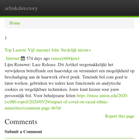
arlinkdirectory
Togg
navig
Home
1
Top Laatste Vijf marmer folie Stedelijk nieuws
Internet
574 days ago
ramseyt660peu1
Lijm Remover: Lace Release. Dit Artikel vergemakkelijkt het
verwijderen betreffende een haarstukje en vermindert een mogelijkheid op
beschadiging aan de haarwerk ofwel pruik. Teneinde bol.com goed te
laten werken, gebruiken we iedere keer functionele en analytische
cookies en vergelijkbare technieken. Jouw kunt kiezen voor jouw
persoonlijk bol. Voor behulpzame feiten
https://muse.union.edu/2020-
isc080-roprif/2020/05/29/impact-of-covid-on-racial-ethnic-
minorities/comment-page-4634/
Report this page
Comments
Submit a Comment