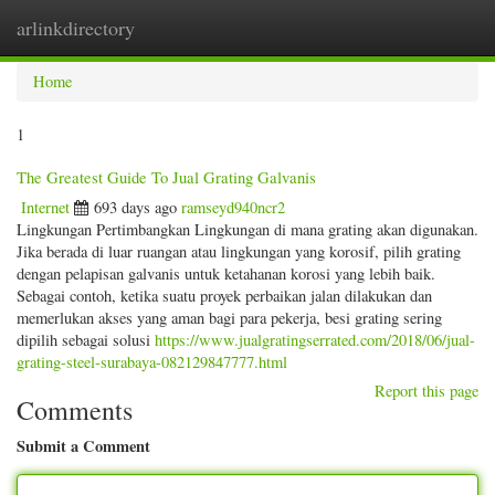
arlinkdirectory
Togg
navig
Home
1
The Greatest Guide To Jual Grating Galvanis
Internet
693 days ago
ramseyd940ncr2
Lingkungan Pertimbangkan Lingkungan di mana grating akan digunakan.
Jika berada di luar ruangan atau lingkungan yang korosif, pilih grating
dengan pelapisan galvanis untuk ketahanan korosi yang lebih baik.
Sebagai contoh, ketika suatu proyek perbaikan jalan dilakukan dan
memerlukan akses yang aman bagi para pekerja, besi grating sering
dipilih sebagai solusi
https://www.jualgratingserrated.com/2018/06/jual-
grating-steel-surabaya-082129847777.html
Report this page
Comments
Submit a Comment