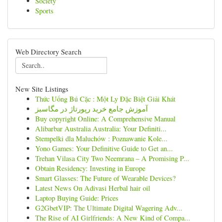
Society
Sports
Web Directory Search
New Site Listings
Thức Uống Bú Cặc : Một Ly Đặc Biệt Giải Khát
آموزش جامع خرید رپورتاژ در مگاسبز
Buy copyright Online: A Comprehensive Manual
Alibarbar Australia Australia: Your Definiti...
Stempelki dla Maluchów : Poznawanie Kole...
Yono Games: Your Definitive Guide to Get an...
Trehan Vilasa City Two Neemrana – A Promising P...
Obtain Residency: Investing in Europe
Smart Glasses: The Future of Wearable Devices?
Latest News On Adivasi Herbal hair oil
Laptop Buying Guide: Prices
G2GbetVIP: The Ultimate Digital Wagering Adv...
The Rise of AI Girlfriends: A New Kind of Compa...