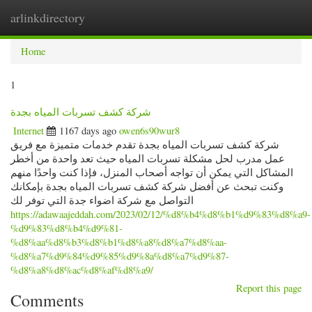
arlinkdirectory
Togg
navig
Home
1
شركة كشف تسربات المياه بجدة
Internet
1167 days ago
owen6s90wur8
شركة كشف تسربات المياه بجدة تقدم خدمات متميزة مع فريق
عمل مدرب لحل مشكلة تسربات المياه حيث تعد واحدة من أخطر
المشاكل التي يمكن أن تواجه أصحاب المنزل، فإذا كنت واحدًا منهم
وكنت تبحث عن أفضل شركة كشف تسربات المياه بجدة بإمكانك
التواصل مع شركة اضواء جدة التي توفر لك
https://adawaajeddah.com/2023/02/12/%d8%b4%d8%b1%d9%83%d8%a9-
%d9%83%d8%b4%d9%81-
%d8%aa%d8%b3%d8%b1%d8%a8%d8%a7%d8%aa-
%d8%a7%d9%84%d9%85%d9%8a%d8%a7%d9%87-
%d8%a8%d8%ac%d8%af%d8%a9/
Report this page
Comments