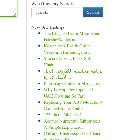
Web Directory Search
Search
New Site Listings
The Blog To Learn More About
Fairplay24 app and...
Kostenloses Erotik Online
Video mit hemmungslos...
Modern Nordic Plush Sofa
Chair
برنامج محاسبة إلكتروني: الحل
الأمثل لإدارة ...
Pilgrimage Guide in Mangalore
Why Is App Development in
UAE Growing So Fast
Replacing Your ABS Module: A
Comprehensive Guide
123b là như thế nào?
Acquire Numerous Subscribers:
A Simple Explanation
Chicago Businesses: Get Listed
in the BrandDad ...